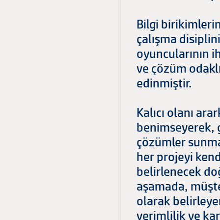
Bilgi birikimler
çalışma disiplini
oyuncularının iht
ve çözüm odaklı 
edinmiştir.
Kalıcı olanı ara
benimseyerek, g
çözümler sunma
her projeyi kendi
belirlenecek do
aşamada, müşter
olarak belirley
verimlilik ve ka