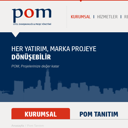
KURUMSAL
HİZMETLER
R
HER YATIRIM, MARKA PROJEYE
DÖNÜŞEBİLİR
POM, Projelerinize değer katar
KURUMSAL
POM TANITIM
Anasayfa
/
Pom Tanıtım