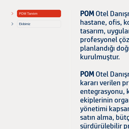
POM
Otel Danışm
POM Tanıtım
hastane, ofis, 
Ekibimiz
tasarım, uygula
profesyonel çöz
planlandığı doğ
kurulmuştur.
POM
Otel Danışm
kararı verilen p
entegrasyonu, k
ekiplerinin org
yönetimi kapsa
satın alma, büt
sürdürülebilir p