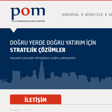
KURUMSAL
HİZMETLER
R
DOĞRU YERDE DOĞRU YATIRIM İÇİN
STRATEJİK ÇÖZÜMLER
Hayalleri gerçeğe dönüştüren doğru yaklaşımlar
İLETİŞİM
Anasayfa
/
İletişim