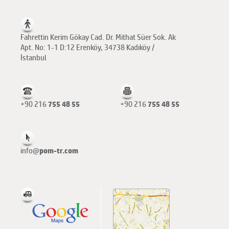
Fahrettin Kerim Gökay Cad. Dr. Mithat Süer Sok. Ak
Apt. No: 1-1 D:12 Erenköy, 34738 Kadıköy /
İstanbul
+90 216
755 48 55
+90 216
755 48 55
info@
pom-tr.com