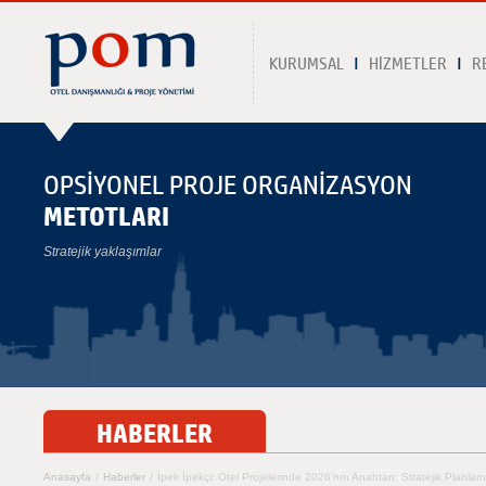
KURUMSAL
HİZMETLER
R
OPSİYONEL PROJE ORGANİZASYON
METOTLARI
Stratejik yaklaşımlar
HABERLER
Anasayfa
/
Haberler
/
İpek İpekçi: Otel Projelerinde 2026’nın Anahtarı: Stratejik Planl