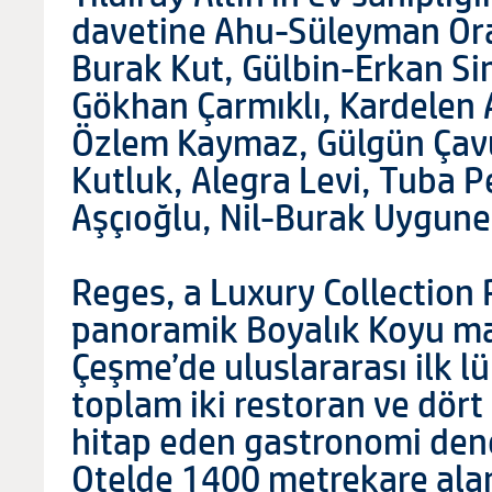
davetine Ahu-Süleyman Ora
Burak Kut, Gülbin-Erkan Sim
Gökhan Çarmıklı, Kardelen 
Özlem Kaymaz, Gülgün Çavu
Kutluk, Alegra Levi, Tuba 
Aşçıoğlu, Nil-Burak Uyguner
Reges, a Luxury Collection
panoramik Boyalık Koyu ma
Çeşme’de uluslararası ilk l
toplam iki restoran ve dört 
hitap eden gastronomi dene
Otelde 1400 metrekare ala