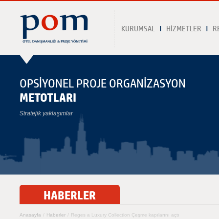
KURUMSAL
HİZMETLER
R
OPSİYONEL PROJE ORGANİZASYON
METOTLARI
Stratejik yaklaşımlar
HABERLER
Anasayfa
/
Haberler
/
Reges a Luxury Collection Çeşme kapılarını açtı