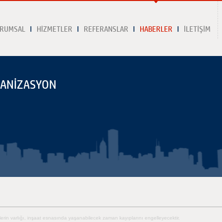
RUMSAL
HİZMETLER
REFERANSLAR
HABERLER
İLETİŞİM
GANİZASYON
rin varlığı, inşaat esnasında yaşanabilecek zaman kayıplarını engelleyecektir.