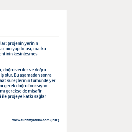
ar; projenin yerinin
alarının yapılması, marka
entinin kesinleşmesi
i, doğru veriler ve doğru
miş olur. Bu aşamadan sonra
şaat süreçlerinin tümünde yer
mı gerek doğru fonksiyon
ımı gerekse de misafir
 ile projeye katkı sağlar
www.turizmyatirim.com (PDF)