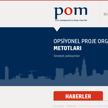
KU
OPSİYONEL PROJE OR
METOTLARI
Stratejik yaklaşımlar
HABERLER
Anasayfa
/
Haberler
/
Otel konusuna hakim ekiple