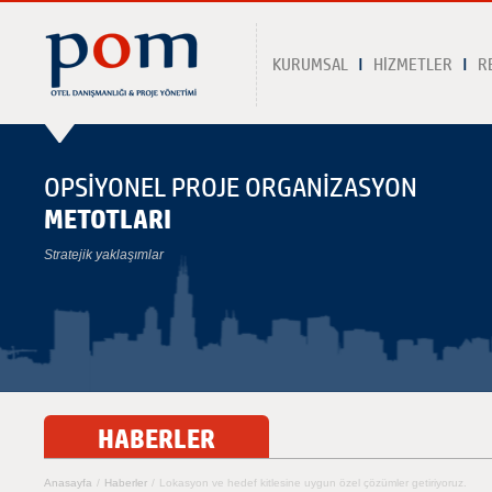
KURUMSAL
HİZMETLER
R
OPSİYONEL PROJE ORGANİZASYON
METOTLARI
Stratejik yaklaşımlar
HABERLER
Anasayfa
/
Haberler
/
Lokasyon ve hedef kitlesine uygun özel çözümler getiriyoruz.